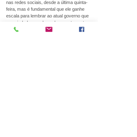
nas redes sociais, desde a última quinta-
feira, mas é fundamental que ele ganhe
escala para lembrar ao atual governo que
a sociedade se coloca claramente contra
mais este o retrocesso. O Brasil precisa
de Ciência para ter futuro.
Vamos salvar o CNPq.
Vanderlan da S. Bolzani, presidente da
ACIESP
Fonte:
www.jornaldaciencia.org.br