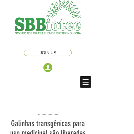
JOIN US
Galinhas transgênicas para
uso medicinal são liberadas