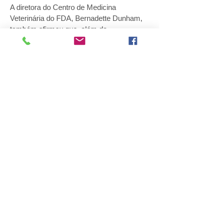
A diretora do Centro de Medicina
Veterinária do FDA, Bernadette Dunham,
também afirmou que, além da
característica introduzida, os animais são
iguais àqueles não geneticamente
modificados. “Mesmo assim, nós faremos
um rigoroso monitoramento para garantir
que nem as galinhas nem os ovos que
elas produzem entrem na cadeia alimentar
humana” garante Dunham. O animal GM
faz parte de uma nova geração de
transgênicos que produz compostos
medicinais, as biofábricas.
Fonte:
FDA
, dezembro de 2015