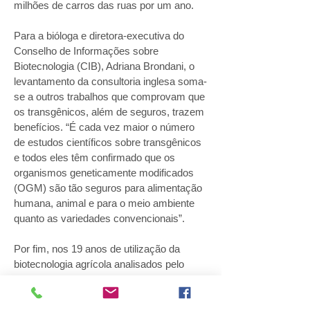
milhões de carros das ruas por um ano.
Para a bióloga e diretora-executiva do
Conselho de Informações sobre
Biotecnologia (CIB), Adriana Brondani, o
levantamento da consultoria inglesa soma-
se a outros trabalhos que comprovam que
os transgênicos, além de seguros, trazem
benefícios. “É cada vez maior o número
de estudos científicos sobre transgênicos
e todos eles têm confirmado que os
organismos geneticamente modificados
(OGM) são tão seguros para alimentação
humana, animal e para o meio ambiente
quanto as variedades convencionais”.
Por fim, nos 19 anos de utilização da
biotecnologia agrícola analisados pelo
relatório, os ganhos econômicos globais
com a adoção de transgênicos foram de
US$ 150 bilhões (cerca de R$ 540