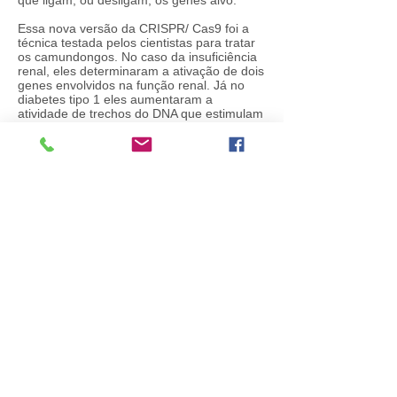
que ligam, ou desligam, os genes alvo.
Essa nova versão da CRISPR/ Cas9 foi a
técnica testada pelos cientistas para tratar
os camundongos. No caso da insuficiência
renal, eles determinaram a ativação de dois
genes envolvidos na função renal. Já no
diabetes tipo 1 eles aumentaram a
atividade de trechos do DNA que estimulam
o crescimento de células produtoras de
insulina. Por fim, na distrofia muscular, eles
ativaram genes que estudos anteriores
mostraram serem capazes de reverter os
sintomas da doença.
Fonte:
Instituto Salk
, dezembro de 2017
Brazilian Society of Biotechnology - SBBiotec
SRTVS, Quadra 701, Conj. E, Edifício Palácio do
Rádio II, Bloco 2/4, Sala 506, Asa Sul - Brasília/DF.
ZIP Code: 70340-000