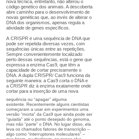
nova técnica, entretanto, não alterou o
código genético dos animais. A descoberta
abre caminho para o desenvolvimento de
novas genéticas que, ao invés de alterar o
DNA dos organismos, apenas regula a
atividade de genes específicos.
A CRISPR é uma sequência de DNA que
pode ser repetida diversas vezes, com
sequências únicas entre as repetições.
Sempre convenientemente localizado
perto dessas sequências, está o gene que
expressa a enzima Cas9, que têm a
capacidade de cortar precisamente o
DNA. A dupla CRISPR/ Cas9 funciona da
seguinte maneira: a Cas9 corta o DNA e
a CRISPR diz à enzima exatamente onde
cortar para a inserção de uma nova
sequência ou “apagar” alguma
existente. Recentemente alguns cientistas
começaram a usar em experimentos uma
versão “morta” da Cas9 que ainda pode ser
“guiada” até o ponto desejado do genoma,
mas não “parte” o DNA. No lugar disso, ela
leva os chamados fatores de transcrição –
algo como “interruptores moleculares” –