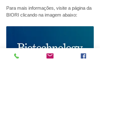
Para mais informações, visite a página da
BIORI clicando na imagem abaixo:
Brazilian Society of Biotechnology - SBBiotec
SRTVS, Quadra 701, Conj. E, Edifício Palácio do
Rádio II, Bloco 2/4, Sala 506, Asa Sul - Brasília/DF.