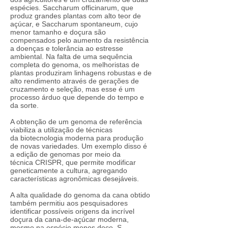
espécies. Saccharum officinarum, que
produz grandes plantas com alto teor de
açúcar, e Saccharum spontaneum, cujo
menor tamanho e doçura são
compensados ​​pelo aumento da resistência
a doenças e tolerância ao estresse
ambiental. Na falta de uma sequência
completa do genoma, os melhoristas de
plantas produziram linhagens robustas e de
alto rendimento através de gerações de
cruzamento e seleção, mas esse é um
processo árduo que depende do tempo e
da sorte.
A obtenção de um genoma de referência
viabiliza a utilização de técnicas
da biotecnologia moderna para produção
de novas variedades. Um exemplo disso é
a edição de genomas por meio da
técnica CRISPR, que permite modificar
geneticamente a cultura, agregando
características agronômicas desejáveis.
A alta qualidade do genoma da cana obtido
também permitiu aos pesquisadores
identificar possíveis origens da incrível
doçura da cana-de-açúcar moderna,
mesmo na espécie menos doce, S.