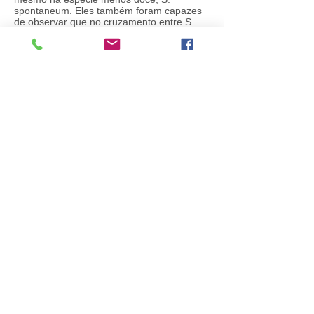
spontaneum. Eles também foram capazes
de observar que no cruzamento entre S.
officinarum e S. spontaneum, a seqüência
de DNA derivada de S. spontaneum é
espalhada aleatoriamente por todo o
genoma da planta.
“Este estudo revela a história evolutiva de
um dos mais importantes e complexos
genomas de vegetais”, mencionam os
autores no artigo. “As técnicas utilizadas
com sucesso para o genoma da cana-de-
açúcar também ajudarão pesquisadores a
sequenciar outros genomas complexos”,
acrescentam os autores.
Fonte:
Nature Genetics
,
Redação CIB
Sociedade Brasileira de Biotecnologia - SBBiotec
SRTVS, Quadra 701, Conj. E, Edifício Palácio do
Rádio II, Bloco 2/4, Sala 506, Asa Sul - Brasília/DF