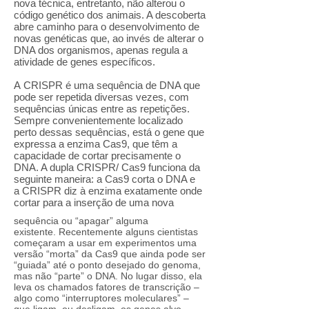
nova técnica, entretanto, não alterou o
código genético dos animais. A descoberta
abre caminho para o desenvolvimento de
novas genéticas que, ao invés de alterar o
DNA dos organismos, apenas regula a
atividade de genes específicos.
A CRISPR é uma sequência de DNA que
pode ser repetida diversas vezes, com
sequências únicas entre as repetições.
Sempre convenientemente localizado
perto dessas sequências, está o gene que
expressa a enzima Cas9, que têm a
capacidade de cortar precisamente o
DNA. A dupla CRISPR/ Cas9 funciona da
seguinte maneira: a Cas9 corta o DNA e
a CRISPR diz à enzima exatamente onde
cortar para a inserção de uma nova
sequência ou “apagar” alguma
existente. Recentemente alguns cientistas
começaram a usar em experimentos uma
versão “morta” da Cas9 que ainda pode ser
“guiada” até o ponto desejado do genoma,
mas não “parte” o DNA. No lugar disso, ela
leva os chamados fatores de transcrição –
algo como “interruptores moleculares” –