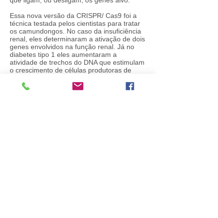
que ligam, ou desligam, os genes alvo.
Essa nova versão da CRISPR/ Cas9 foi a
técnica testada pelos cientistas para tratar
os camundongos. No caso da insuficiência
renal, eles determinaram a ativação de dois
genes envolvidos na função renal. Já no
diabetes tipo 1 eles aumentaram a
atividade de trechos do DNA que estimulam
o crescimento de células produtoras de
insulina. Por fim, na distrofia muscular, eles
ativaram genes que estudos anteriores
mostraram serem capazes de reverter os
sintomas da doença.
Fonte:
Instituto Salk
, dezembro de 2017
Sociedade Brasileira de Biotecnologia - SBBiotec
SRTVS, Quadra 701, Conj. E, Edifício Palácio do
Rádio II, Bloco 2/4, Sala 506, Asa Sul - Brasília/DF
CEP: 70340-000